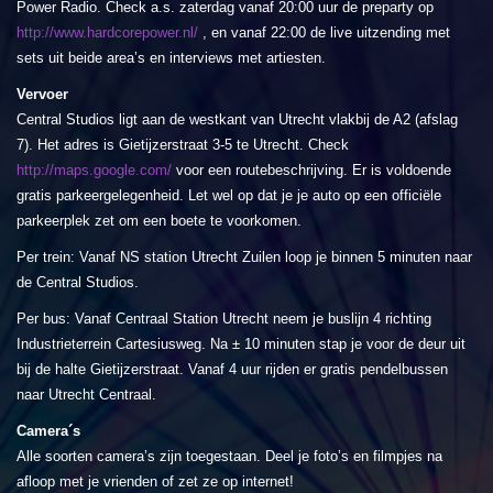
Power Radio. Check a.s. zaterdag vanaf 20:00 uur de preparty op
http://www.hardcorepower.nl/
, en vanaf 22:00 de live uitzending met
sets uit beide area’s en interviews met artiesten.
Vervoer
Central Studios ligt aan de westkant van Utrecht vlakbij de A2 (afslag
7). Het adres is Gietijzerstraat 3-5 te Utrecht. Check
http://maps.google.com/
voor een routebeschrijving. Er is voldoende
gratis parkeergelegenheid. Let wel op dat je je auto op een officiële
parkeerplek zet om een boete te voorkomen.
Per trein: Vanaf NS station Utrecht Zuilen loop je binnen 5 minuten naar
de Central Studios.
Per bus: Vanaf Centraal Station Utrecht neem je buslijn 4 richting
Industrieterrein Cartesiusweg. Na ± 10 minuten stap je voor de deur uit
bij de halte Gietijzerstraat. Vanaf 4 uur rijden er gratis pendelbussen
naar Utrecht Centraal.
Camera´s
Alle soorten camera’s zijn toegestaan. Deel je foto’s en filmpjes na
afloop met je vrienden of zet ze op internet!