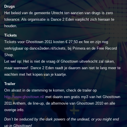
Drugs
Het beleid van de gemeente Utrecht ten aanzien van drugs is zero
tolerance. Als organisatie is Dance 2 Eden varplicht zich hieraan te
houden.
Tickets
Tickets voor Ghosttown 2011 kosten € 27,50 ex fee en zijn nog
verkrijgbaar op dance2eden.nl/tickets, bij Primera en de Free Record
Shop.
Let wel op: Het is niet de vraag óf Ghosttown uitverkocht zal raken,
maar wanneer! Dance 2 Eden raadt je daarom aan niet te lang meer te
wachten met het kopen van je kaartje.
Trailer
Om alvast in de stemming te komen, check de trailer op
http://www.ghosttown.nl/
met daarin een gratis mp3 van het Ghosttown
2011 Anthem, de line-up, de aftermovie van Ghosttown 2010 en alle
overige info.
Don´t be seduced by the dark powers of the undead, or you might end
up in Ghosttown!