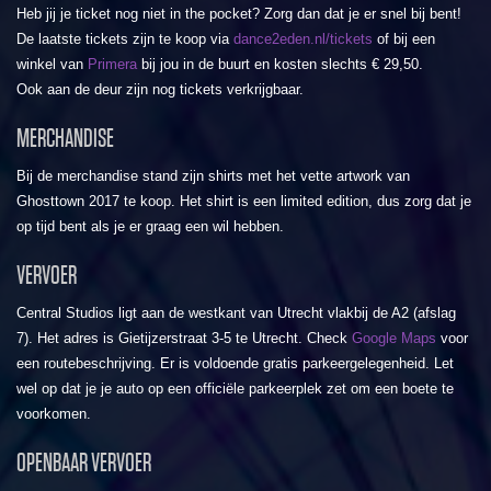
Heb jij je ticket nog niet in the pocket? Zorg dan dat je er snel bij bent!
De laatste tickets zijn te koop via
dance2eden.nl/tickets
of bij een
winkel van
Primera
bij jou in de buurt en kosten slechts € 29,50.
Ook aan de deur zijn nog tickets verkrijgbaar.
MERCHANDISE
Bij de merchandise stand zijn shirts met het vette artwork van
Ghosttown 2017 te koop. Het shirt is een limited edition, dus zorg dat je
op tijd bent als je er graag een wil hebben.
VERVOER
Central Studios ligt aan de westkant van Utrecht vlakbij de A2 (afslag
7). Het adres is Gietijzerstraat 3-5 te Utrecht. Check
Google Maps
voor
een routebeschrijving. Er is voldoende gratis parkeergelegenheid. Let
wel op dat je je auto op een officiële parkeerplek zet om een boete te
voorkomen.
OPENBAAR VERVOER