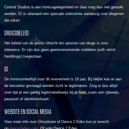
Central Studios is een horecagelegenheid en daar mag dus niet gerookt
worden. Er is uiteraard een speciale rookruimte aanwezig voor diegenen
die roken.
DRUGSBELEID
Het beleid van de politie Utrecht ten aanzien van drugs is zero
tolerance. Er zijn dus geen geestverruimende middelen (soft- en/of
harddrugs) toegestaan.
ID
De minimumleeftijd voor dit evenement is 18 jaar. Bij twijfel kan er aan
de bezoeker gevraagd worden zicht te legitimeren. Zorg er dus altijd
voor dat je een geldig legitimatiebewijs bij je hebt, zoals een rijbewijs,
paspoort of identiteitskaart.
WEBSITE EN SOCIAL MEDIA
Voor meer info over Ghosttown of Dance 2 Eden kun je terecht
op
dance2eden.com
. Of volg Dance 2 Eden